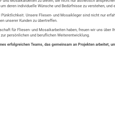
- und Mosaikarbeiten zu bieten, die nicht nur ästhetisch anspreche
m deren individuelle Wünsche und Bedürfnisse zu verstehen, und 
 Pünktlichkeit. Unsere Fliesen- und Mosaikleger sind nicht nur erfa
gen unserer Kunden zu übertreffen.
aft für Fliesen- und Mosaikarbeiten haben, freuen wir uns über Ih
zur persönlichen und beruflichen Weiterentwicklung.
l eines erfolgreichen Teams, das gemeinsam an Projekten arbeitet,