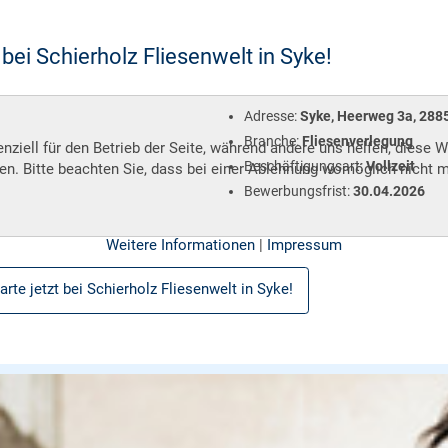
bei Schierholz Fliesenwelt in Syke!
Adresse:
Syke, Heerweg 3a, 2
Branche:
Fliesenverlegung
nziell für den Betrieb der Seite, während andere uns helfen, diese 
Beschäftigungsart:
Vollzeit
n. Bitte beachten Sie, dass bei einer Ablehnung womöglich nicht me
Bewerbungsfrist:
30.04.2026
Weitere Informationen
|
Impressum
te jetzt bei Schierholz Fliesenwelt in Syke!