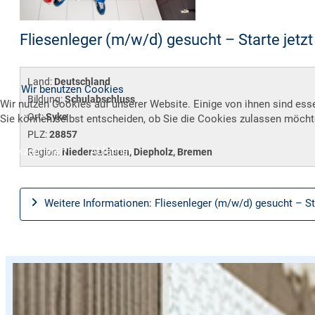
Fliesenleger (m/w/d) gesucht – Starte jetzt 
Land:
Deutschland
Wir benutzen Cookies
Bildung:
Schulabschluss
Wir nutzen Cookies auf unserer Website. Einige von ihnen sind esse
Ort:
Syke
Sie können selbst entscheiden, ob Sie die Cookies zulassen möchte
PLZ:
28857
Akzeptieren
Ablehnen
Region:
Niedersachsen, Diepholz, Bremen
Weitere Informationen: Fliesenleger (m/w/d) gesucht – Star