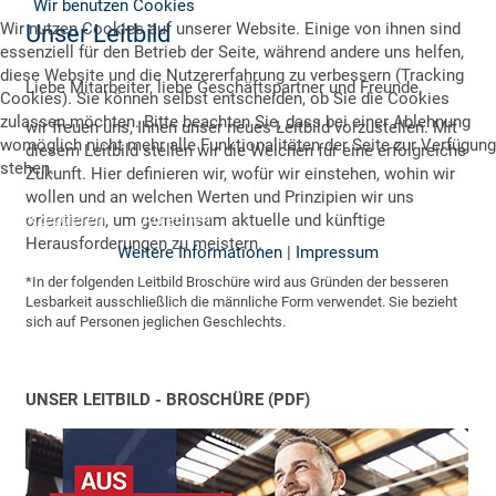
Wir benutzen Cookies
Wir nutzen Cookies auf unserer Website. Einige von ihnen sind
Unser Leitbild
essenziell für den Betrieb der Seite, während andere uns helfen,
diese Website und die Nutzererfahrung zu verbessern (Tracking
Liebe Mitarbeiter, liebe Geschäftspartner und Freunde,
Cookies). Sie können selbst entscheiden, ob Sie die Cookies
zulassen möchten. Bitte beachten Sie, dass bei einer Ablehnung
wir freuen uns, Ihnen unser neues Leitbild vorzustellen. Mit
womöglich nicht mehr alle Funktionalitäten der Seite zur Verfügung
diesem Leitbild stellen wir die Weichen für eine erfolgreiche
stehen.
Zukunft. Hier definieren wir, wofür wir einstehen, wohin wir
wollen und an welchen Werten und Prinzipien wir uns
Akzeptieren
Ablehnen
orientieren, um gemeinsam aktuelle und künftige
Herausforderungen zu meistern.
Weitere Informationen
|
Impressum
*In der folgenden Leitbild Broschüre wird aus Gründen der besseren
Lesbarkeit ausschließlich die männliche Form verwendet. Sie bezieht
sich auf Personen jeglichen Geschlechts.
UNSER LEITBILD - BROSCHÜRE (PDF)