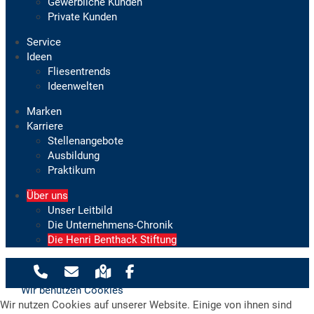
Gewerbliche Kunden
Private Kunden
Service
Ideen
Fliesentrends
Ideenwelten
Marken
Karriere
Stellenangebote
Ausbildung
Praktikum
Über uns
Unser Leitbild
Die Unternehmens-Chronik
Die Henri Benthack Stiftung
Wir benutzen Cookies
Wir nutzen Cookies auf unserer Website. Einige von ihnen sind