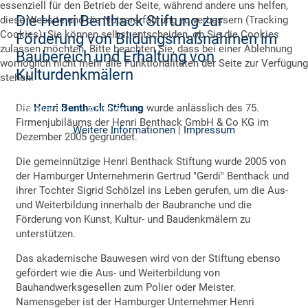
essenziell für den Betrieb der Seite, während andere uns helfen,
Die Henri Benthack Stiftung zur
diese Website und die Nutzererfahrung zu verbessern (Tracking
Cookies). Sie können selbst entscheiden, ob Sie die Cookies
Förderung von Bildungsmaßnahmen im
zulassen möchten. Bitte beachten Sie, dass bei einer Ablehnung
Baubereich und Erhaltung von
womöglich nicht mehr alle Funktionalitäten der Seite zur Verfügung
Kulturdenkmälern
stehen.
Die
Henri Benthack Stiftung
wurde anlässlich des 75.
Akzeptieren
Ablehnen
Firmenjubiläums der Henri Benthack GmbH & Co KG im
Weitere Informationen
|
Impressum
Dezember 2005 gegründet.
Die gemeinnützige Henri Benthack Stiftung wurde 2005 von
der Hamburger Unternehmerin Gertrud "Gerdi" Benthack und
ihrer Tochter Sigrid Schölzel ins Leben gerufen, um die Aus-
und Weiterbildung innerhalb der Baubranche und die
Förderung von Kunst, Kultur- und Baudenkmälern zu
unterstützen.
Das akademische Bauwesen wird von der Stiftung ebenso
gefördert wie die Aus- und Weiterbildung von
Bauhandwerksgesellen zum Polier oder Meister.
Namensgeber ist der Hamburger Unternehmer Henri